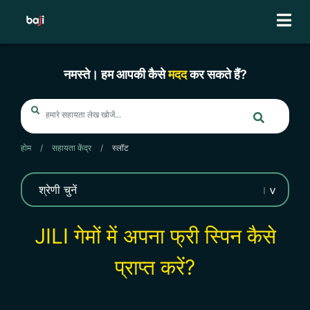
Skip
to
content
नमस्ते। हम आपकी कैसे
मदद
कर सकते हैं?
होम
/
सहायता केंद्र
/
स्लॉट
JILI गेमों में अपना फ्री स्पिन कैसे
प्राप्त करें?