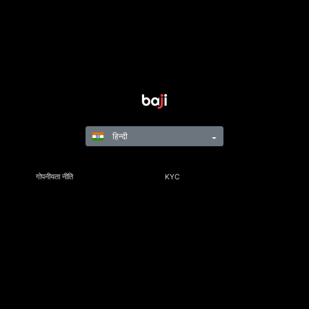
हिन्दी
गोपनीयता नीति
KYC
नियम और विनियम
नियम और शर्तें
जिम्मेदार गेमिंग
©Copyright 2021-24