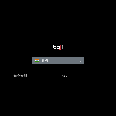
हिन्दी
गोपनीयता नीति
KYC
नियम और विनियम
नियम और शर्तें
जिम्मेदार गेमिंग