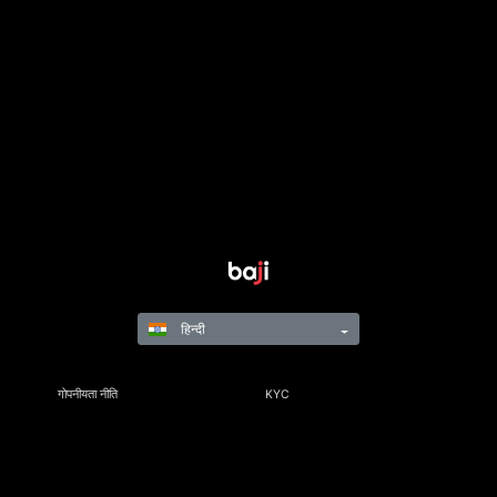
हिन्दी
गोपनीयता नीति
KYC
नियम और विनियम
नियम और शर्तें
जिम्मेदार गेमिंग