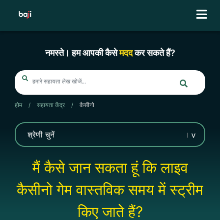
Skip
to
content
नमस्ते। हम आपकी कैसे
मदद
कर सकते हैं?
होम
/
सहायता केंद्र
/
कैसीनो
मैं कैसे जान सकता हूं कि लाइव
कैसीनो गेम वास्तविक समय में स्ट्रीम
किए जाते हैं?