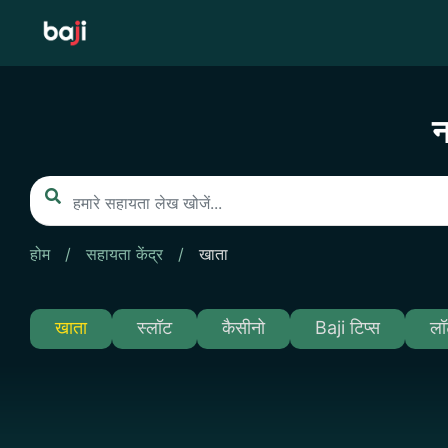
Skip
to
content
न
होम
/
सहायता केंद्र
/
खाता
खाता
स्लॉट
कैसीनो
Baji टिप्स
लॉ