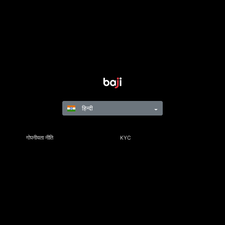
हिन्दी
गोपनीयता नीति
KYC
नियम और विनियम
नियम और शर्तें
जिम्मेदार गेमिंग
©Copyright 2021-24